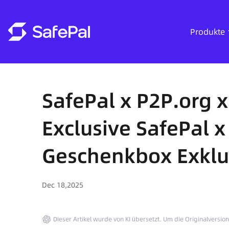
Produkte
SafePal x P2P.org x
Exclusive SafePal x
Geschenkbox Exklu
Dec 18,2025
Dieser Artikel wurde von KI übersetzt. Um die Originalversio