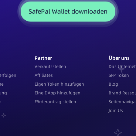
SafePal Wallet downloaden
Partner
Über uns
Verkaufsstellen
Das Untern
erfolgen
Affiliates
SFP Token
me
Einen Token hinzufügen
Blog
rung
Eine DApp hinzufügen
Brand Ressou
n
Förderantrag stellen
Seitennaviga
Join Us