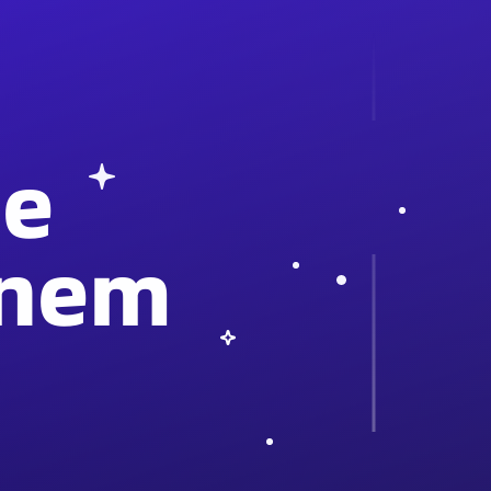
ie
inem