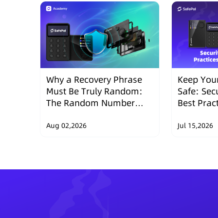
Why a Recovery Phrase
Keep Your
Must Be Truly Random:
Safe: Sec
The Random Number
Best Prac
Security Design of
Wallets
SafePal Hardware
Aug 02,2026
Jul 15,2026
Wallets