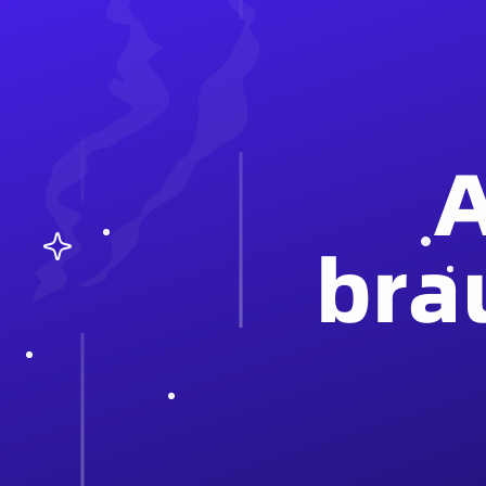
A
bra