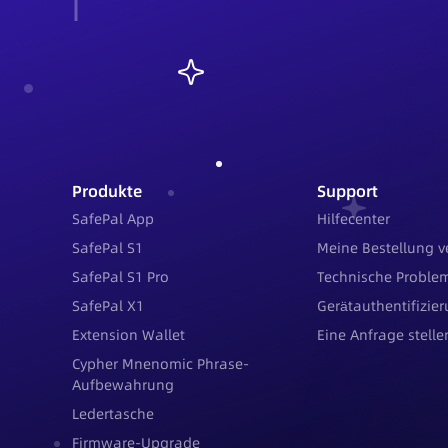
Produkte
Support
SafePal App
Hilfecenter
SafePal S1
Meine Bestellung v
SafePal S1 Pro
Technische Proble
SafePal X1
Gerätauthentifizie
Extension Wallet
Eine Anfrage stelle
Cypher Mnenomic Phrase-
Aufbewahrung
Ledertasche
Firmware-Upgrade