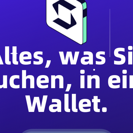
lles, was S
uchen, in e
Wallet.