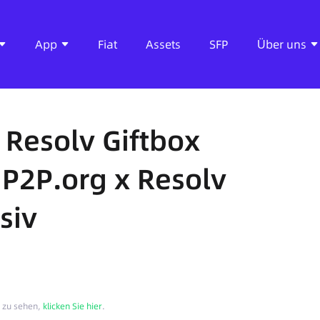
App
Fiat
Assets
SFP
Über uns
 Resolv Giftbox
 P2P.org x Resolv
siv
n zu sehen,
klicken Sie hier
.