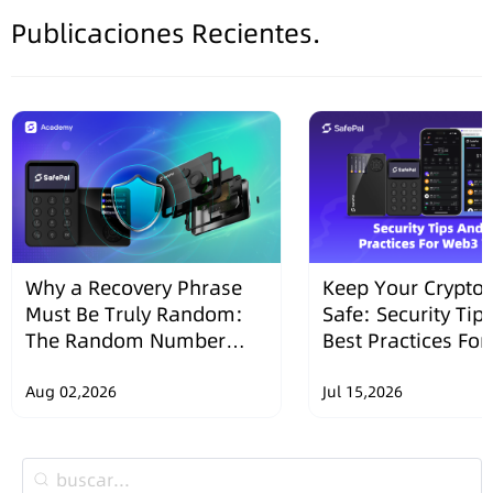
Publicaciones Recientes.
Why a Recovery Phrase
Keep Your Crypto 
Must Be Truly Random:
Safe: Security Tip
The Random Number
Best Practices Fo
Security Design of
Wallets
SafePal Hardware
Aug 02,2026
Jul 15,2026
Wallets