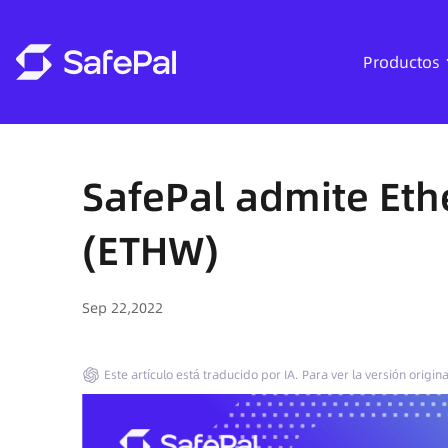
Productos
SafePal admite Eth
(ETHW)
Sep 22,2022
Este artículo está traducido por IA. Para ver la versión origin