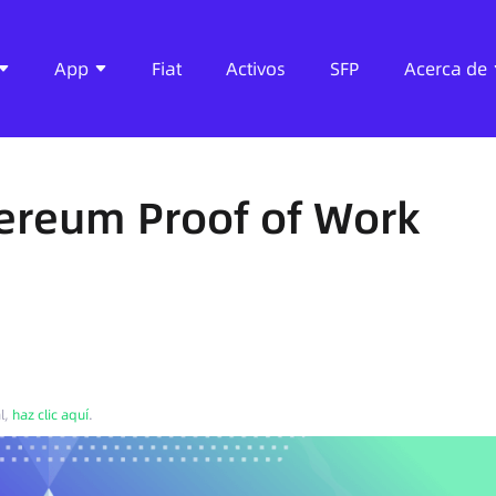
App
Fiat
Activos
SFP
Acerca de
ereum Proof of Work
al,
haz clic aquí
.