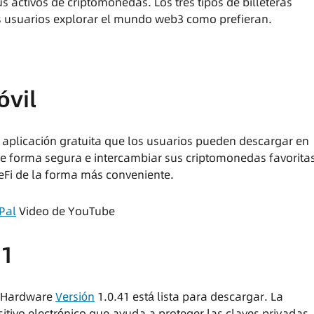
s activos de criptomonedas. Los tres tipos de billeteras
s usuarios explorar el mundo web3 como prefieran.
óvil
a aplicación gratuita que los usuarios pueden descargar en
de forma segura e intercambiar sus criptomonedas favorita
eFi de la forma más conveniente.
Pal
Video de YouTube
S1
de Hardware
Versión
1.0.41 está lista para descargar. La
itivo electrónico que ayuda a proteger las claves privadas