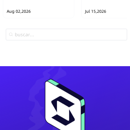
Security Design of
Wallets
SafePal Hardware
Aug 02,2026
Jul 15,2026
Wallets