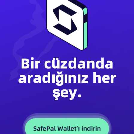
Bir cüzdanda
aradığınız her
şey.
SafePal Wallet’ı indirin