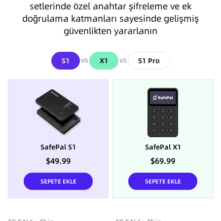
setlerinde özel anahtar şifreleme ve ek
doğrulama katmanları sayesinde gelişmiş
güvenlikten yararlanın
S1
X1
S1 Pro
VS
VS
SafePal S1
SafePal X1
$49.99
$69.99
SEPETE EKLE
SEPETE EKLE