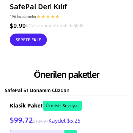
SafePal Deri Kılıf
196
İncelemeler
$9.99
KDV ve gümrük dahil değildir
SEPETE EKLE
Önerilen paketler
SafePal S1 Donanım Cüzdan
Klasik Paket
Ücretsiz Sevkiyat
$99.72
Kaydet $5.25
$104.97