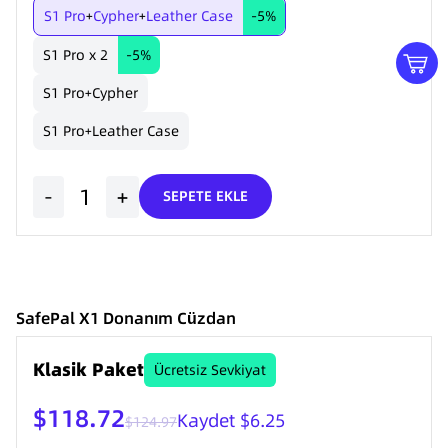
S1 Pro
Cypher
Leather Case
-5%
+
+
S1 Pro x 2
-5%
S1 Pro
Cypher
+
S1 Pro
Leather Case
+
-
+
SEPETE EKLE
SafePal X1 Donanım Cüzdan
Klasik Paket
Ücretsiz Sevkiyat
$118.72
Kaydet $6.25
$124.97