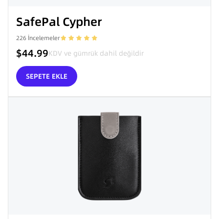
SafePal Cypher
226
İncelemeler
$44.99
KDV ve gümrük dahil değildir
SEPETE EKLE