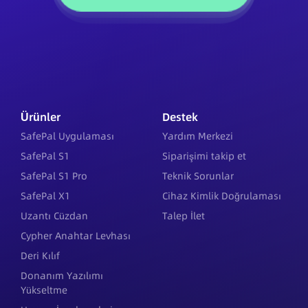
Ürünler
Destek
SafePal Uygulaması
Yardım Merkezi
SafePal S1
Siparişimi takip et
SafePal S1 Pro
Teknik Sorunlar
SafePal X1
Cihaz Kimlik Doğrulaması
Uzantı Cüzdan
Talep İlet
Cypher Anahtar Levhası
Deri Kılıf
Donanım Yazılımı
Yükseltme