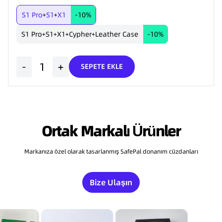
S1 Pro
S1
X1
-10%
+
+
S1 Pro
S1
X1
Cypher
Leather Case
-10%
+
+
+
+
-
+
SEPETE EKLE
Ortak Markalı Ürünler
Markanıza özel olarak tasarlanmış SafePal donanım cüzdanları
Bize Ulaşın