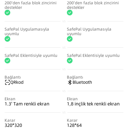
200'den fazla blok zincirini
200'den fazla blok zincirini
destekler
destekler
vs
SafePal Uygulamasıyla
SafePal Uygulamasıyla
uyumlu
uyumlu
vs
SafePal Eklentisiyle uyumlu
SafePal Eklentisiyle uyumlu
vs
Bağlantı
Bağlantı
QRkod
Bluetooth
vs
Ekran
Ekran
1.3' Tam renkli ekran
1,8 inçlik tek renkli ekran
vs
Karar
Karar
320*320
128*64