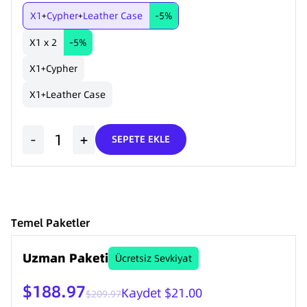
X1
Cypher
Leather Case
-5%
+
+
X1 x 2
-5%
X1
Cypher
+
X1
Leather Case
+
-
+
SEPETE EKLE
Temel Paketler
Uzman Paketi
Ücretsiz Sevkiyat
$188.97
Kaydet $21.00
$209.97