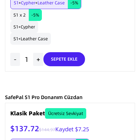
S1
Cypher
Leather Case
-5%
+
+
S1 x 2
-5%
S1
Cypher
+
S1
Leather Case
+
-
+
SEPETE EKLE
SafePal S1 Pro Donanım Cüzdan
Klasik Paket
Ücretsiz Sevkiyat
$137.72
Kaydet $7.25
$144.97