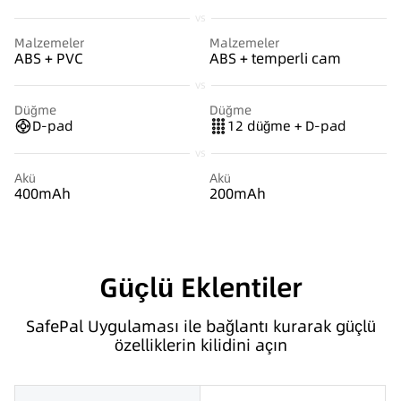
vs
Malzemeler
Malzemeler
ABS + PVC
ABS + temperli cam
vs
Düğme
Düğme
D-pad
12 düğme + D-pad
vs
Akü
Akü
400mAh
200mAh
Güçlü Eklentiler
SafePal Uygulaması ile bağlantı kurarak güçlü
özelliklerin kilidini açın