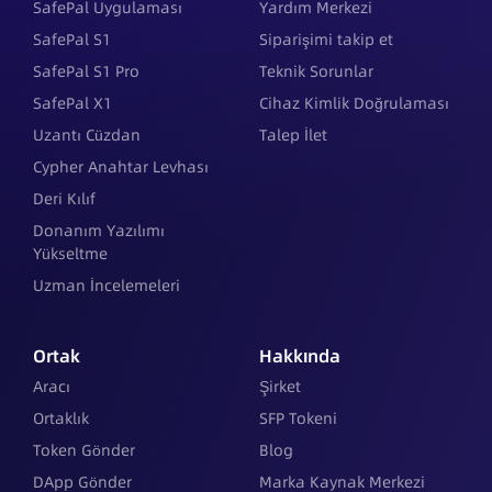
SafePal Uygulaması
Yardım Merkezi
SafePal S1
Siparişimi takip et
SafePal S1 Pro
Teknik Sorunlar
SafePal X1
Cihaz Kimlik Doğrulaması
Uzantı Cüzdan
Talep İlet
Cypher Anahtar Levhası
Deri Kılıf
Donanım Yazılımı
Yükseltme
Uzman İncelemeleri
Ortak
Hakkında
Aracı
Şirket
Ortaklık
SFP Tokeni
Token Gönder
Blog
DApp Gönder
Marka Kaynak Merkezi