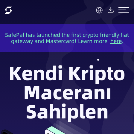
first crypto friendly fiat
Security is indispensa
ard! Learn more
here
.
crypto safer f
Kendi Kripto
Maceranı
Sahiplen