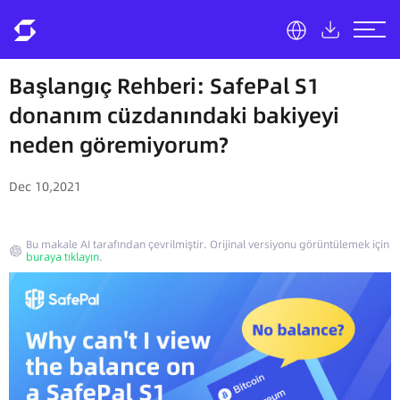
Başlangıç ​​Rehberi: SafePal S1
donanım cüzdanındaki bakiyeyi
neden göremiyorum?
Dec 10,2021
Bu makale AI tarafından çevrilmiştir. Orijinal versiyonu görüntülemek için
buraya tıklayın
.