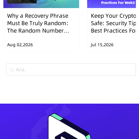
Why a Recovery Phrase
Keep Your Crypto 
Must Be Truly Random:
Safe: Security Tip
The Random Number
Best Practices Fo
Security Design of
Wallets
SafePal Hardware
Aug 02,2026
Jul 15,2026
Wallets