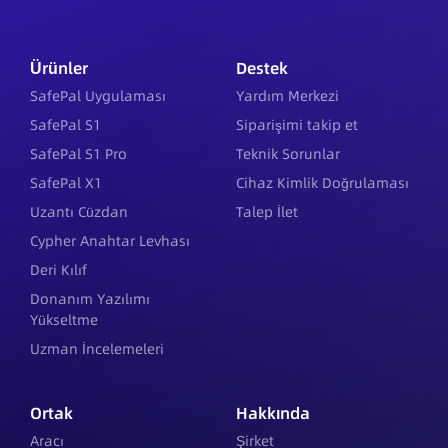
Ürünler
Destek
SafePal Uygulaması
Yardım Merkezi
SafePal S1
Siparişimi takip et
SafePal S1 Pro
Teknik Sorunlar
SafePal X1
Cihaz Kimlik Doğrulaması
Uzantı Cüzdan
Talep İlet
Cypher Anahtar Levhası
Deri Kılıf
Donanım Yazılımı
Yükseltme
Uzman İncelemeleri
Ortak
Hakkında
Aracı
Şirket