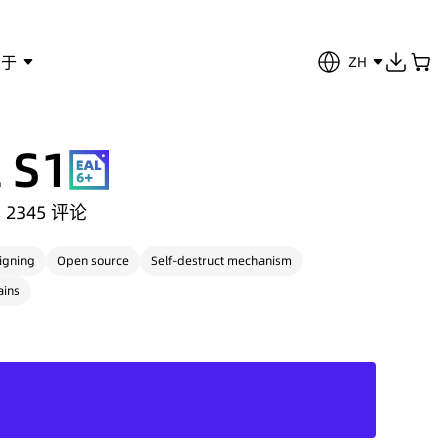
关于
ZH
 S1
2345
评论
igning
Open source
Self-destruct mechanism
ains