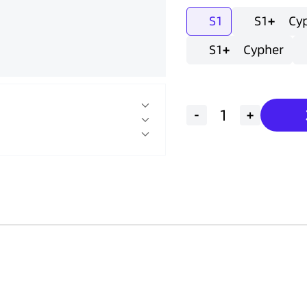
S1
S1
+
Cy
S1
+
Cypher
-
+