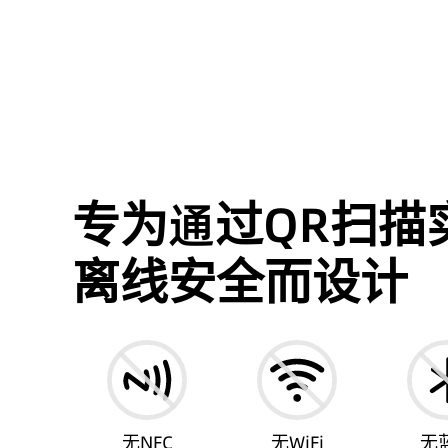
专为通过QR扫描
离线安全而设计
无NFC
无WiFi
无