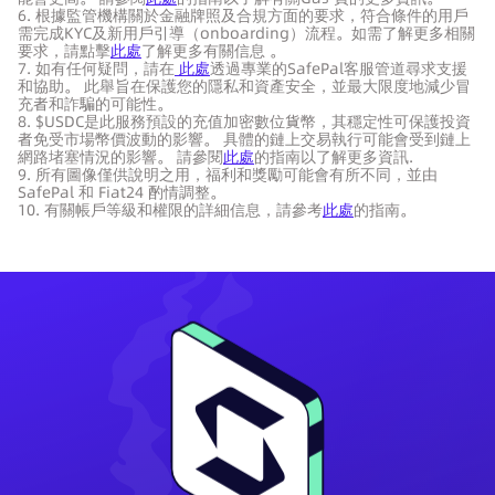
6. 根據監管機構關於金融牌照及合規方面的要求，符合條件的用戶
需完成KYC及新用戶引導（onboarding）流程。如需了解更多相關
要求，請點擊
此處
了解更多有關信息 。
7. 如有任何疑問，請在
此處
透過專業的SafePal客服管道尋求支援
和協助。 此舉旨在保護您的隱私和資產安全，並最大限度地減少冒
充者和詐騙的可能性。
8. $USDC是此服務預設的充值加密數位貨幣，其穩定性可保護投資
者免受市場幣價波動的影響。 具體的鏈上交易執行可能會受到鏈上
網路堵塞情況的影響。 請參閱
此處
的指南以了解更多資訊.
9. 所有圖像僅供說明之用，福利和獎勵可能會有所不同，並由
SafePal 和 Fiat24 酌情調整。
10. 有關帳戶等級和權限的詳細信息，請參考
此處
的指南。