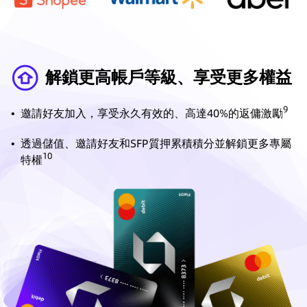
解鎖更高帳戶等級、享受更多權益
9
•
邀請好友加入，享受永久有效的、高達40%的返傭激勵
•
透過儲值、邀請好友和SFP質押累積積分並解鎖更多專屬
10
特權