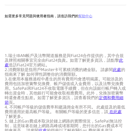
如需更多常見問題與使用者指南，請造訪我們的
幫助中心
1.瑞士IBAN帳戶及法幣閘道服務是與Fiat24合作提供的，其中合規
及牌照相關事宜完全由Fiat24負責。如需了解更多資訊，請點擊
此
處
造訪Fiat24官方網站。
2.消費限額是指用戶Master卡可累積消費的總金額。 請參閱
此處
的
指南來了解 如何彈性調整你的消費限額。
3.在使用本服務過程中產生的所有費用均會透明揭露。可能涉及的
費用包括加密貨幣兌換費、帳戶儲值或入金費用，以及法幣兌換費
用。SafePal和Fiat24不收取電匯手續費，但在向該銀行帳戶轉入或
轉出資金時，其他銀行可能會收取相應費用。此外，兌換加密貨幣
時還會產生點差。如需了解更多資訊，請查看我們的
定價和費用細
節
頁。
4. 不同帳戶等級的儲值費率和建議佣金有所不同。 此處提及的最低
費用適用於最高帳戶等級。 有關帳戶等級的更多信息，請
在此處
了解更多。
5. 鏈上的Gas費成本取決於鏈上網路的實際情況，SafePal無法控
制，這意味著在鏈上網路高峰或堵塞期間，您付出的Gas費成本可
能會更高。 請參閱
此處
的指南以了解有關Gas 費的更多資訊。