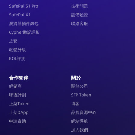
SafePal S1 Pro
技術問題
SafePal X1
設備驗證
瀏覽器插件錢包
聯絡客服
Cypher助記詞板
皮套
韌體升級
KOL評測
合作夥伴
關於
經銷商
關於公司
聯盟計劃
SFP Token
上架Token
博客
上架DApp
品牌資源中心
申請資助
網站導航
加入我們