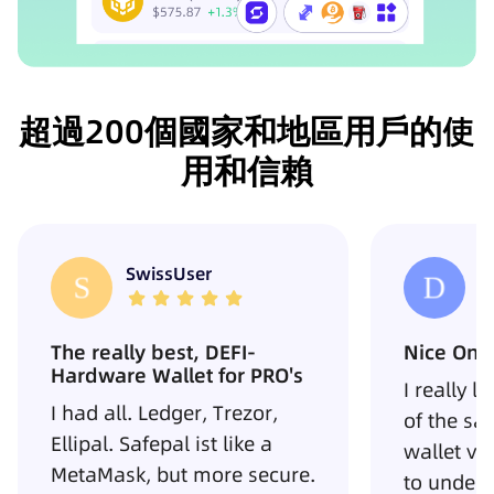
超過200個國家和地區用戶的使
用和信賴
Daniel O
L
Nice One Indeed
Placa se
I really like the performance
COMPREI 
of the safepal haveware
GUARDA 
wallet very simple and easy
SEGURAN
to understand and
PALAVRA