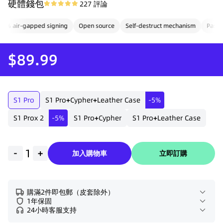
硬體錢包
227
評論
 air-gapped signing
Open source
Self-destruct mechanism
Passphr
$89.99
S1 Pro
S1 Pro
+
Cypher
+
Leather Case
-5%
S1 Pro
x 2
-5%
S1 Pro
+
Cypher
S1 Pro
+
Leather Case
-
+
加入購物車
立即訂購
購滿2件即包郵（皮套除外）
1年保固
24小時客服支持