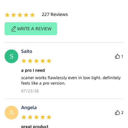
227
Reviews
WRITE A REVIEW
Saito
1
a pro I need
scaner works flawlessly even in low light. definitely
feels like a pro version.
07/23/26
Angela
2
great product