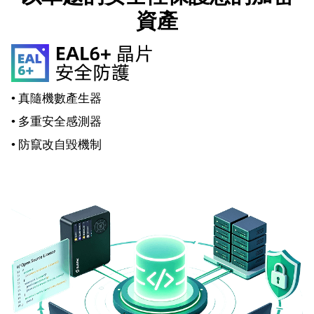
資產
•
真隨機數產生器
•
多重安全感測器
•
防竄改自毀機制