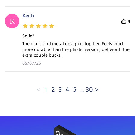
Keith
4
Solid!
The glass and metal design is top tier. Feels much
more durable than the plastic version, def worth the
extra couple bucks.
05/07/26
<
2
3
4
5
...
30
>
1