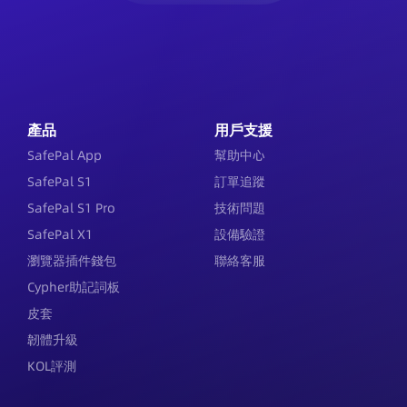
產品
用戶支援
SafePal App
幫助中心
SafePal S1
訂單追蹤
SafePal S1 Pro
技術問題
SafePal X1
設備驗證
瀏覽器插件錢包
聯絡客服
Cypher助記詞板
皮套
韌體升級
KOL評測