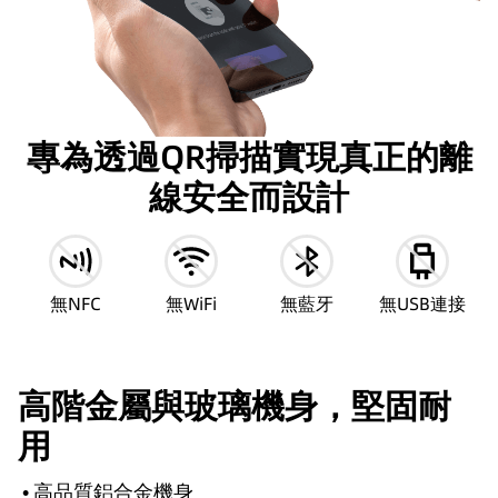
專為透過QR掃描實現真正的離
線安全而設計
無NFC
無WiFi
無藍牙
無USB連接
高階金屬與玻璃機身，堅固耐
用
•
高品質鋁合金機身