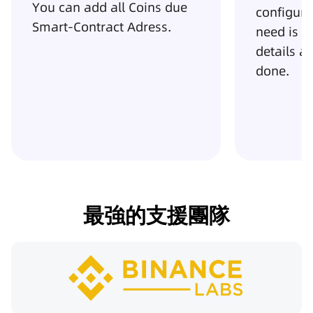
configure the set up, all you
ALGUMAS
need is going through the
QUE O PR
details and you will be
AGORA
done.
最強的支援團隊