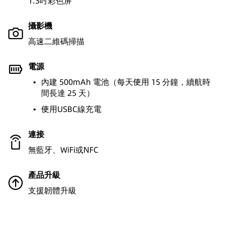
1.3吋彩色屏
攝影機
高速二維碼掃描
電源
•
內建 500mAh 電池（每天使用 15 分鐘，續航時
間長達 25 天）
•
使用USBC線充電
連接
無藍牙、WiFi或NFC
產品升級
支援韌體升級