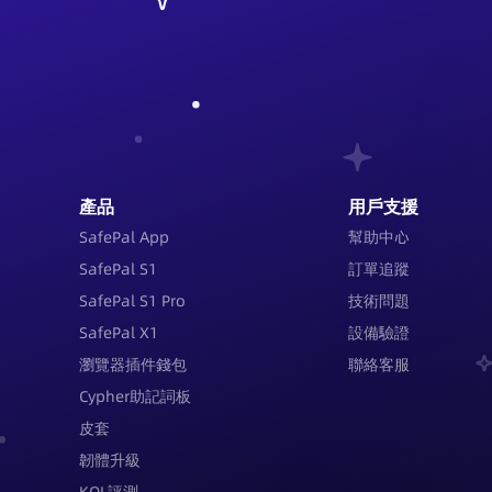
產品
用戶支援
SafePal App
幫助中心
SafePal S1
訂單追蹤
SafePal S1 Pro
技術問題
SafePal X1
設備驗證
瀏覽器插件錢包
聯絡客服
Cypher助記詞板
皮套
韌體升級