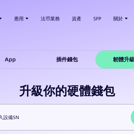
應用
法币業務
資產
SFP
關於
App
插件錢包
韌體升
升級你的硬體錢包