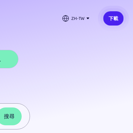
下載
ZH-TW
級
搜尋