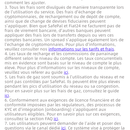
comment les ajuster.
3. Tous les frais sont divulgués de manière transparente lors
de l'utilisation du service. Des frais d'échange de
cryptomonnaies, de rechargement ou de dépôt de compte,
ainsi que de change de devises fiduciaires peuvent
s'appliquer. Bien que SafePal et Fiat24 ne facturent pas de
frais de virement bancaire, d'autres banques peuvent
appliquer des frais lors de transferts depuis ou vers ces
comptes bancaires. Un spread s'applique également lors de
l'échange de cryptomonnaies. Pour plus d'informations,
veuillez consulter nos
informations sur les tarifs et frais
.
4. Les taux de recharge et les commissions de parrainage
diffèrent selon le niveau du compte. Les taux concurrentiels
mis en évidence sont basés sur le niveau de compte le plus
élevé. Pour plus d’informations sur les niveaux de compte,
veuillez vous référer au guide
ici
.
5. Les frais de gaz sont soumis à l’utilisation du réseau et ne
sont pas contrôlés par SafePal. Ils peuvent être plus élevés
pendant les pics d’utilisation du réseau ou sa congestion.
Pour en savoir plus sur les frais de gaz, consultez le guide
ici
.
6. Conformément aux exigences de licence financière et de
conformité imposées par les régulateurs, des processus de
KYC et d'intégration (onboarding) s'appliquent aux
utilisateurs éligibles. Pour en savoir plus sur ces exigences,
consultez la section FAQ
ici
.
7. Les utilisateurs peuvent demander de l’aide et poser des
questions via le canal dédié
ici
. Ce système vise à protéger la